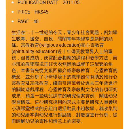
PUBLICATION DATE 2011.05
PRICE HK$45
PAGE 48
生活在二十一世紀的今天，青少年社會問題，例如學
生吸毒、援交、自殺、隱閉青年等經常是新聞的頭
條。宗教教育(religious education)和心靈教育
(spirituality education)近十年備受教育界人士的重
視，但要成功，便需配合相應的課程和教學方法，而
小班的教學環境正好天衣無縫地成就了這配套的角
色。本書首先從文獻回顧介紹宗教教育、心靈教育的
概念，並分析了小班環境下的教學如何有助於推行心
靈教育及宗教教育，繼而引用筆者於過去三年曾進行
的關於遊戲課程、心靈教育及宗教與文化的各項研究
成果，精選一些幼兒課堂的研究個案實例，闡述幼兒
學習情況。這些研究採用的形式主要是研究人員參與
小班課堂模式的分組自選活動及小組教學，就收集到
的幼兒繪本與幼兒進行對話後，對數據進行分析，從
而瞭解幼兒的靈性和情意上的需要。