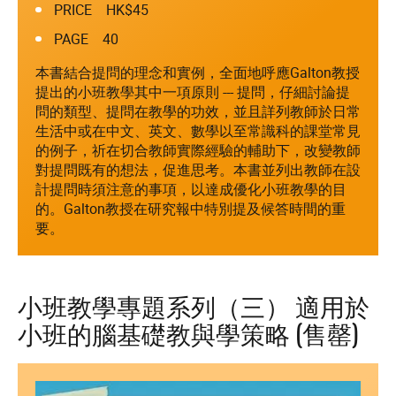
PRICE HK$45
PAGE 40
本書結合提問的理念和實例，全面地呼應Galton教授
提出的小班教學其中一項原則 --- 提問，仔細討論提
問的類型、提問在教學的功效，並且詳列教師於日常
生活中或在中文、英文、數學以至常識科的課堂常見
的例子，祈在切合教師實際經驗的輔助下，改變教師
對提問既有的想法，促進思考。本書並列出教師在設
計提問時須注意的事項，以達成優化小班教學的目
的。Galton教授在研究報中特別提及候答時間的重
要。
小班教學專題系列（三） 適用於
小班的腦基礎教與學策略 (售罄)