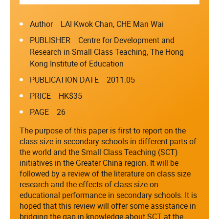
Author LAI Kwok Chan, CHE Man Wai
PUBLISHER Centre for Development and
Research in Small Class Teaching, The Hong
Kong Institute of Education
PUBLICATION DATE 2011.05
PRICE HK$35
PAGE 26
The purpose of this paper is first to report on the
class size in secondary schools in different parts of
the world and the Small Class Teaching (SCT)
initiatives in the Greater China region. It will be
followed by a review of the literature on class size
research and the effects of class size on
educational performance in secondary schools. It is
hoped that this review will offer some assistance in
bridging the gap in knowledge about SCT at the