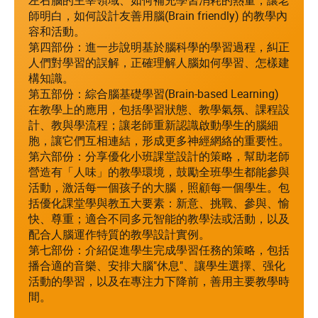
師明白，如何設計友善用腦(Brain friendly) 的教學內
容和活動。
第四部份：進一步說明基於腦科學的學習過程，糾正
人們對學習的誤解，正確理解人腦如何學習、怎樣建
構知識。
第五部份：綜合腦基礎學習(Brain-based Learning)
在教學上的應用，包括學習狀態、教學氣氛、課程設
計、教與學流程；讓老師重新認識啟動學生的腦細
胞，讓它們互相連結，形成更多神經網絡的重要性。
第六部份：分享優化小班課堂設計的策略，幫助老師
營造有「人味」的教學環境，鼓勵全班學生都能參與
活動，激活每一個孩子的大腦，照顧每一個學生。包
括優化課堂學與教五大要素：新意、挑戰、參與、愉
快、尊重；適合不同多元智能的教學法或活動，以及
配合人腦運作特質的教學設計實例。
第七部份：介紹促進學生完成學習任務的策略，包括
播合適的音樂、安排大腦"休息"、讓學生選擇、强化
活動的學習，以及在專注力下降前，善用主要教學時
間。