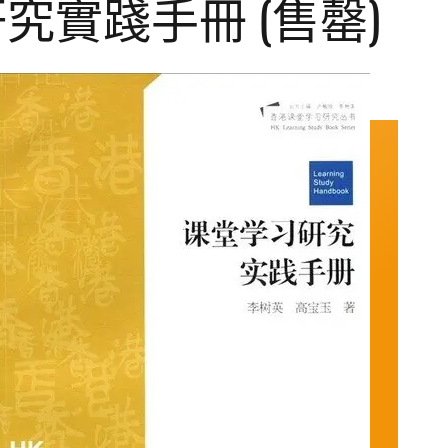
究實踐手冊 (售罄)