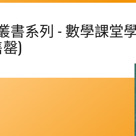
書系列 - 數學課堂
罄)