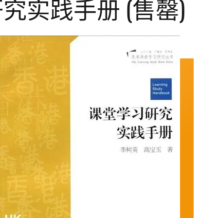
究实践手册 (售罄)