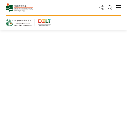
分享到
打
打开搜
卓越教学发展中心
最新消息
2026年6月3日
EASE 2026 International Conference on STEAM Education in
the Age of AI Concludes Successfully at EdUHK