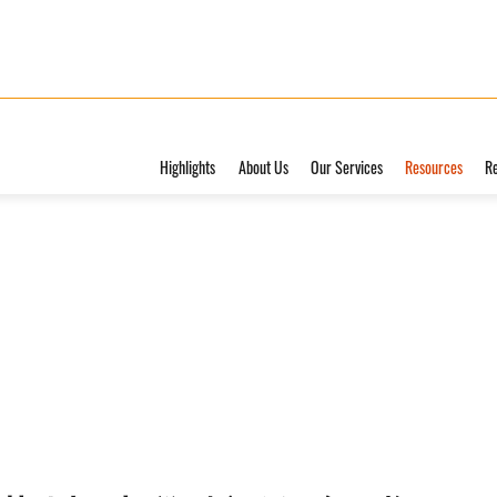
Highlights
About Us
Our Services
Resources
R