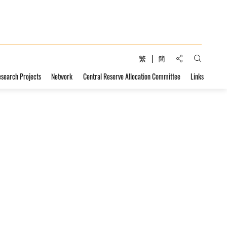
Share to:
繁
簡
Open Sear
esearch Projects
Network
Central Reserve Allocation Committee
Links