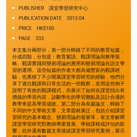
PUBLISHER 課堂學習研究中心
PUBLICATION DATE 2013.04
PRICE HK$100
PAGE 333
本文集分兩部分，第一部分輯錄了不同的教育短篇，
分成四類，分別是：教育絮語、觀課理論與教學策
略、觀課實踐與變易理論的應用和變易理論在語文學
習的運用。這些短篇的作者大都具備豐富的觀課經
驗，也累積了不少開展課堂學習研究的經驗，他們分
享了過往觀課和日常生活的一些觀察，並用這些例子
說明了有效的觀課模式，亦展示了如何在課堂找出有
價值的學習內容，診斷學生的學習難點及設計合適的
教學來提高學習成效。第二部分為長篇論文，輯錄了
不同的中文學術文章，文章題材廣泛，包括介紹課堂
習研究的基本概念、變易理論的發展等，有文章解釋
課堂學習研究對教師專業發展、學校課程或評估的影
響，此外還有數篇文章描述課堂學習研究案例，展示