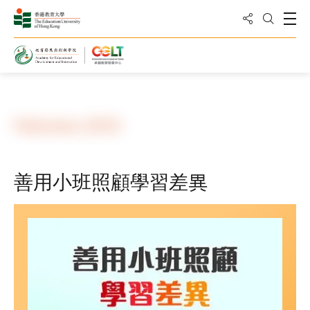
Share to
Open
Open Sea
Home
Resources
Publications
Publications (2013)
善用小班照顧學習差異