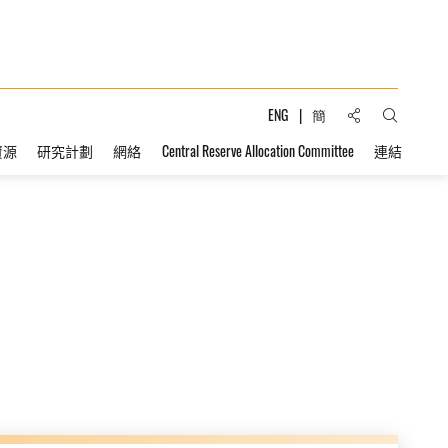
分享到:
ENG
簡
打開搜索
資源
研究計劃
網絡
Central Reserve Allocation Committee
連結