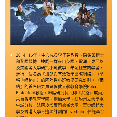
2014–16年，中心成員李子建教授、陳錦榮博士
和黎國燦博士連同一群來自英國、歐洲、東亞以
及美國等大學研究小班教學、舉足輕重的學者，
進行一個名為『班額與有效教學國際網絡』（簡
稱『網絡』）的國際性小班教學研究計劃。『網
絡』的首席研究員是倫敦大學教育學院Peter
Blatchford教授，聯席研究員（即『網絡』成員）
來自香港教育學院、劍橋大學、紐約州立大學水
牛城分校、法國皮埃爾門德斯大學、華東師範大
學及香港大學。這項計劃由Leverhulme信託基金